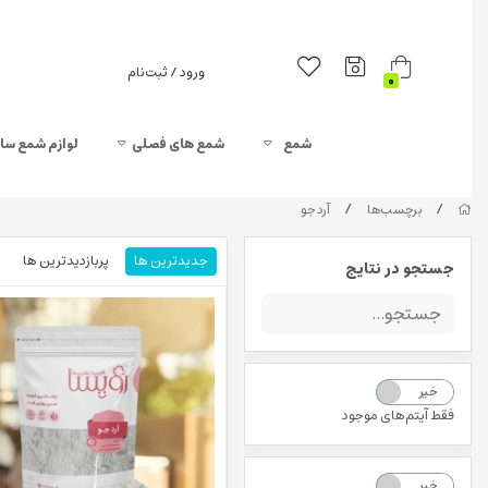
ورود / ثبت‌نام
0
شمع
شمع های فصلی
لوازم شمع سا
/
/
برچسب‌ها
آرد جو
جدیدترین ها
پربازدیدترین ها
جستجو در نتایج
خیر
بله
فقط آیتم‌های موجود
خیر
بله