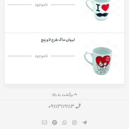
ناموجود
لیوان ماگ طرح لاو پنج
ناموجود
برگشت به بالا
09113119113