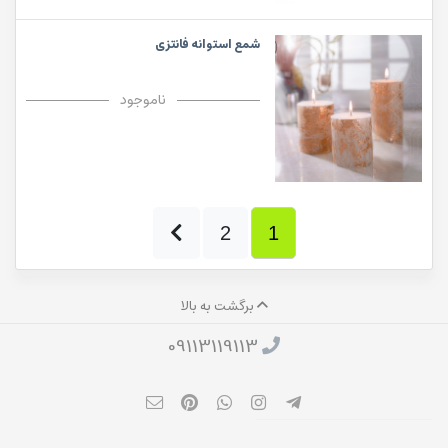
شمع استوانه فانتزی
ناموجود
2
1
برگشت به بالا
09113119113