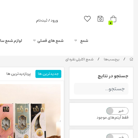
ورود / ثبت‌نام
0
شمع
شمع های فصلی
لوازم شمع سا
/
/
برچسب‌ها
شمع اکلیلی نقره ای
جدیدترین ها
پربازدیدترین ها
جستجو در نتایج
خیر
بله
فقط آیتم‌های موجود
خیر
بله