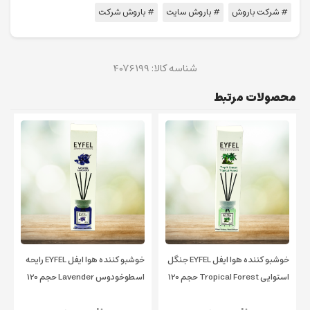
# شرکت باروش
# باروش سایت
# باروش شرکت
شناسه کالا:
4076199
محصولات مرتبط
خوشبو کننده هوا ایفل EYFEL جنگل
خوشبو کننده هوا ایفل EYFEL رایحه
استوایی Tropical Forest حجم 120
اسطوخودوس Lavender حجم 120
میلی لیتر
میلی لیتر