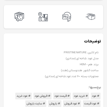
توضیحات
نام لاتین: PRISTINE NATURE
مدل عود: شاخه ای (مدادی)
برند: هم – HEM
ساخت کشور: هندوستان (هند)
محتویات بسته: 20 عدد عود شاخه ای (مدادی)
برچسبها :
# عود
# خرید عود
# قیمت عود
# فروش عود
# عود خرید
# عود قیمت
# عود فروش
# باروش
# سایت باروش