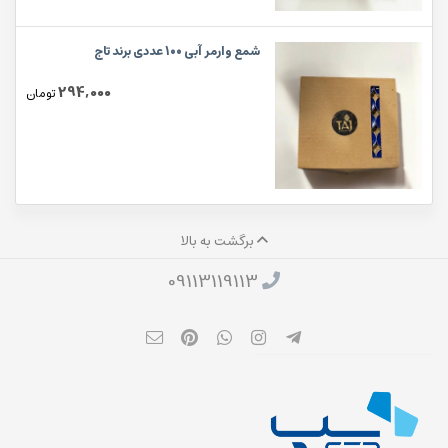
شمع وارمر آبی 100 عددی برند تاج
294,000
تومان
برگشت به بالا
09113119113