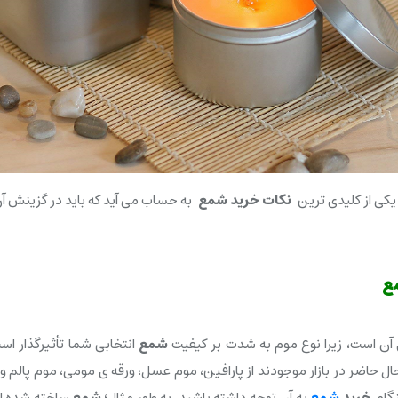
یکی از کلیدی ترین
نکات خرید شمع
به حساب می آید که باید در گزینش آ
ع
آن است، زیرا نوع موم به شدت بر کیفیت
شمع
انتخابی شما تأثیرگذار 
حال حاضر در بازار موجودند از پارافین، موم عسل، ورقه ی مومی، موم پالم 
نگام
خرید
شمع
به آن توجه داشته باشید. به طور مثال؛
شمع
ساخته شده از م